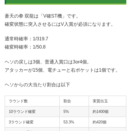
蒼天の拳 双龍は「V確ST機」です。
確変状態に突入させるにはV入賞が必須になります。
通常時確率：1/319.7
確変時確率：1/50.8
ヘソの戻しは3個、普通入賞口は3or4個。
アタッカーが15個、電チューと右ポケットは1個です。
ヘソからの大当たり割合は以下
ラウンド数
割合
実質出玉
10ラウンド確変
5%
約1400個
3ラウンド確変
53.3%
約420個