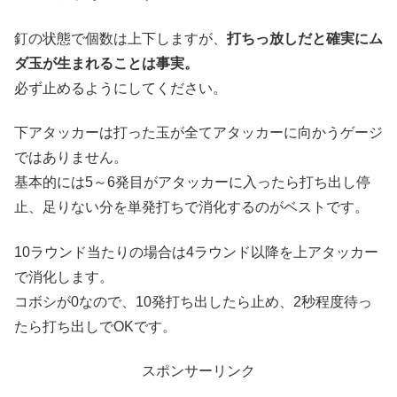
釘の状態で個数は上下しますが、
打ちっ放しだと確実にム
ダ玉が生まれることは事実。
必ず止めるようにしてください。
下アタッカーは打った玉が全てアタッカーに向かうゲージ
ではありません。
基本的には5～6発目がアタッカーに入ったら打ち出し停
止、足りない分を単発打ちで消化するのがベストです。
10ラウンド当たりの場合は4ラウンド以降を上アタッカー
で消化します。
コボシが0なので、10発打ち出したら止め、2秒程度待っ
たら打ち出しでOKです。
スポンサーリンク