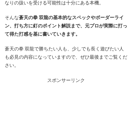
なりの扱いを受ける可能性は十分にある本機。
そんな
蒼天の拳 双龍の基本的なスペックやボーダーライ
ン、打ち方に釘のポイント解説まで、元プロが実際に打っ
て得た打感を基に書いていきます。
蒼天の拳 双龍で勝ちたい人も、少しでも長く遊びたい人
も必見の内容になっていますので、ぜひ最後までご覧くだ
さい。
スポンサーリンク