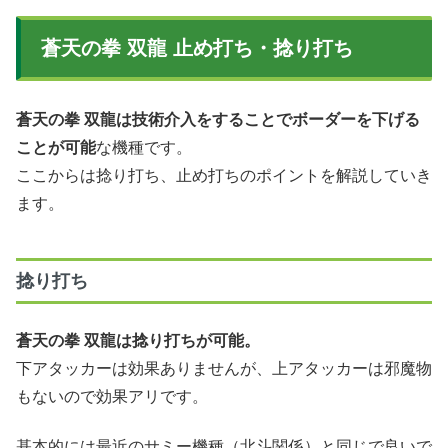
蒼天の拳 双龍 止め打ち・捻り打ち
蒼天の拳 双龍は技術介入をすることでボーダーを下げる
ことが可能
な機種です。
ここからは捻り打ち、止め打ちのポイントを解説していき
ます。
捻り打ち
蒼天の拳 双龍は捻り打ちが可能。
下アタッカーは効果ありませんが、上アタッカーは邪魔物
もないので効果アリです。
基本的には最近のサミー機種（北斗関係）と同じで良いで