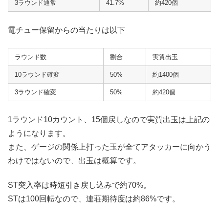
3ラウンド通常
41.7%
約420個
電チュー保留からの当たりは以下
ラウンド数
割合
実質出玉
10ラウンド確変
50%
約1400個
3ラウンド確変
50%
約420個
1ラウンド10カウント、15個戻しなので実質出玉は上記の
ようになります。
また、ゲージの関係上打った玉が全てアタッカーに向かう
わけではないので、出玉は概算です。
ST突入率は時短引き戻し込みで約70%。
STは100回転なので、連荘期待度は約86%です。