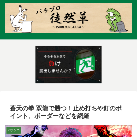
蒼天の拳 双龍で勝つ！止め打ちや釘のポ
イント、ボーダーなどを網羅
パチンコ