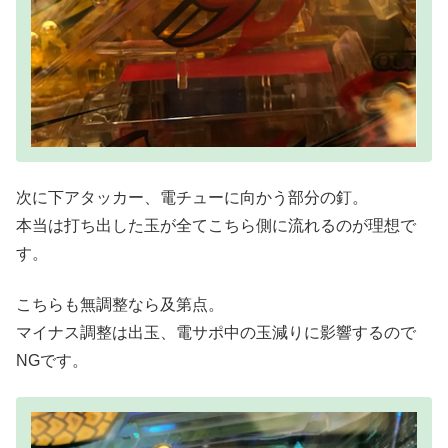
次に下アタッカー、電チューに向かう部分の釘。
本当は打ち出した玉が全てこちら側に流れるのが理想で
す。
こちらも無調整なら及第点。
マイナス調整は出玉、電サポ中の玉減りに影響するので
NGです。