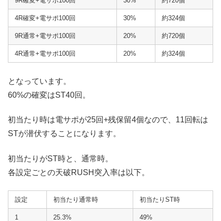
9R確変+電サポ100回
30%
約720個
4R確変+電サポ100回
30%
約324個
9R通常+電サポ100回
20%
約720個
4R通常+電サポ100回
20%
約324個
となっています。
60%の確変はST40回。
初当たり時は電サポが25回+残保留4個なので、11回転は
STが潜伏することになります。
初当たりがST時と、通常時。
各設定ごとの天破RUSH突入率は以下。
設定
初当たり通常時
初当たりST時
1
25.3%
49%