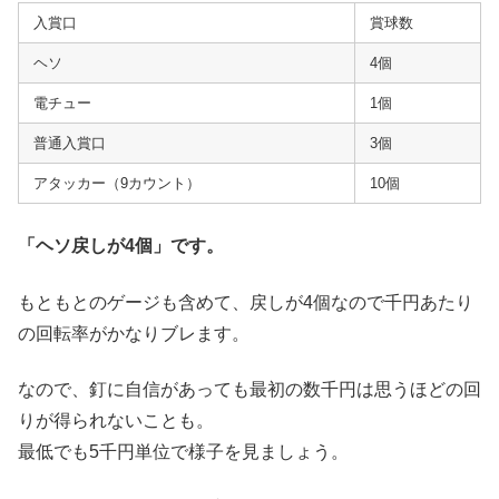
入賞口
賞球数
ヘソ
4個
電チュー
1個
普通入賞口
3個
アタッカー（9カウント）
10個
「ヘソ戻しが4個」です。
もともとのゲージも含めて、戻しが4個なので千円あたり
の回転率がかなりブレます。
なので、釘に自信があっても最初の数千円は思うほどの回
りが得られないことも。
最低でも5千円単位で様子を見ましょう。