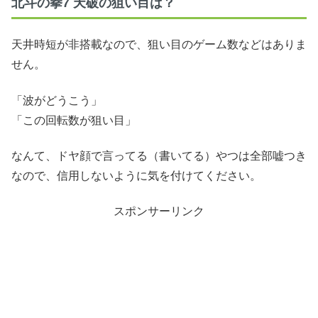
北斗の拳7 天破の狙い目は？
天井時短が非搭載なので、狙い目のゲーム数などはありま
せん。
「波がどうこう」
「この回転数が狙い目」
なんて、ドヤ顔で言ってる（書いてる）やつは全部嘘つき
なので、信用しないように気を付けてください。
スポンサーリンク