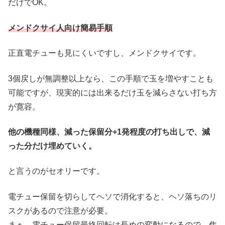
だけでOK。
メンドクサイ人向け簡易手順
正直電チューも見にくいですし、メンドクサイです。
3個戻しが無調整以上なら、この手順で玉を増やすことも
可能ですが、現実的には出来るだけ玉を減らさない打ち方
が寛容。
他の機種同様、減った保留分+1発程度の打ち出しで、減
った分だけ埋めていく。
と言うのがセオリーです。
電チュー保留を切らしてヘソで消化すると、ヘソ落ちのリ
スクがあるので注意が必要。
まぁ、電チュー保留最終回転は長めの変動になるので、焦