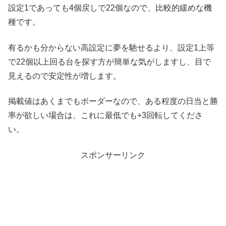
設定1であっても4個戻しで22個なので、比較的緩めな機
種です。
有るかも分からない高設定に夢を馳せるより、設定1上等
で22個以上回る台を探す方が簡単な気がしますし、目で
見えるので安定性が増します。
掲載値はあくまでもボーダーなので、ある程度の日当と勝
率が欲しい場合は、これに最低でも+3回転してくださ
い。
スポンサーリンク