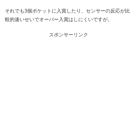
それでも3個ポケットに入賞したり、センサーの反応が比
較的速いせいでオーバー入賞はしにくいですが。
スポンサーリンク