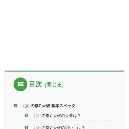
目次
北斗の拳7 天破 基本スペック
北斗の拳7 天破の天井は？
北斗の拳7 天破の狙い目は？