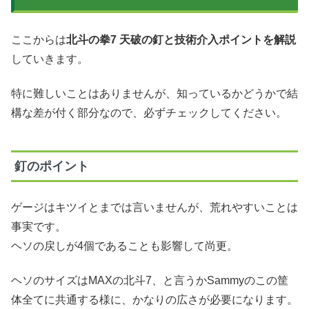
ここからは
北斗の拳7 天破の釘と技術介入ポイントを解説
していきます。
特に難しいことはありませんが、知っているかどうかで結
構な差が付く部分なので、必ずチェックしてください。
釘のポイント
ゲージはキツイとまでは言いませんが、荒れやすいことは
事実です。
ヘソの戻しが4個であることも影響して尚更。
ヘソのサイズはMAXの北斗7、と言うかSammyのこの筐
体全てに共通する様に、かなりの広さが必要になります。