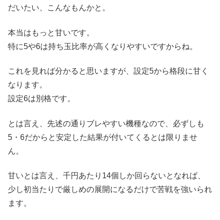
だいたい、こんなもんかと。
本当はもっと甘いです。
特に5や6は持ち玉比率が高くなりやすいですからね。
これを見れば分かると思いますが、設定5から格段に甘く
なります。
設定6は別格です。
とは言え、先述の通りブレやすい機種なので、必ずしも
5・6だからと安定した結果が付いてくるとは限りませ
ん。
甘いとは言え、千円あたり14個しか回らないとなれば、
少し初当たりで厳しめの展開になるだけで苦戦を強いられ
ます。