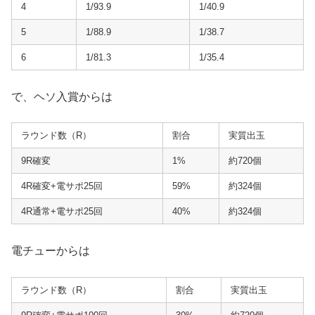
4
1/93.9
1/40.9
5
1/88.9
1/38.7
6
1/81.3
1/35.4
で、ヘソ入賞からは
ラウンド数（R）
割合
実質出玉
9R確変
1%
約720個
4R確変+電サポ25回
59%
約324個
4R通常+電サポ25回
40%
約324個
電チューからは
ラウンド数（R）
割合
実質出玉