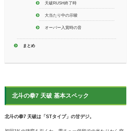
天破RUSH終了時
大当たり中の示唆
オーバー入賞時の音
まとめ
北斗の拳7 天破 基本スペック
北斗の拳7 天破は「STタイプ」の甘デジ。