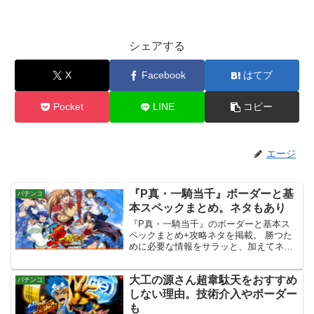
シェアする
X
Facebook
はてブ
Pocket
LINE
コピー
エージ
『P真・一騎当千』ボーダーと基
パチンコ
本スペックまとめ。ネタもあり
『P真・一騎当千』のボーダーと基本ス
ペックまとめ+攻略ネタを掲載。 勝つた
めに必要な情報をサラッと、加えてネタ
を知りたいアナタにおすすめです。
大工の源さん超韋駄天をおすすめ
パチンコ
しない理由。技術介入やボーダー
も