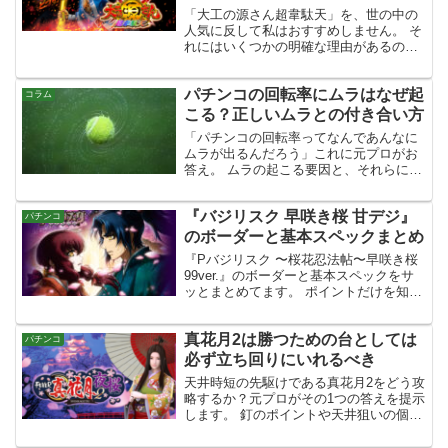
「大工の源さん超韋駄天」を、世の中の
人気に反して私はおすすめしません。 そ
れにはいくつかの明確な理由があるの
で、注意喚起の意味も込めて記事にしま
した。
パチンコの回転率にムラはなぜ起
コラム
こる？正しいムラとの付き合い方
「パチンコの回転率ってなんであんなに
ムラが出るんだろう」これに元プロがお
答え。 ムラの起こる要因と、それらに対
する考え方や向き合い方を紹介していく
内容になっていますよ。
『バジリスク 早咲き桜 甘デジ』
パチンコ
のボーダーと基本スペックまとめ
『Pバジリスク 〜桜花忍法帖〜早咲き桜
99ver.』のボーダーと基本スペックをサ
ッとまとめてます。 ポイントだけを知り
たいアナタにおすすめです。
真花月2は勝つための台としては
パチンコ
必ず立ち回りにいれるべき
天井時短の先駆けである真花月2をどう攻
略するか？元プロがその1つの答えを提示
します。 釘のポイントや天井狙いの個人
的ボーダーや、天井時短をどう立ち回り
に活かすかなど。 真花月2で勝つための