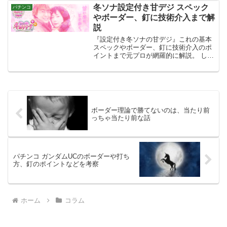
冬ソナ設定付き甘デジ スペック
ポイントをしっかりと押さえました。
パチンコ
やボーダー、釘に技術介入まで解
説
『設定付き冬ソナの甘デジ』これの基本
スペックやボーダー、釘に技術介入のポ
イントまで元プロが網羅的に解説。 しれ
っと多くのホールに1~2台の設置があ
り、シニア層がメインのため案外甘く使
われている場合もあるのでチェックして
損はありません。
ボーダー理論で勝てないのは、当たり前
っちゃ当たり前な話
パチンコ ガンダムUCのボーダーや打ち
方、釘のポイントなどを考察
ホーム
コラム