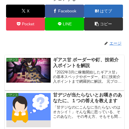
X
Facebook
はてブ
Pocket
LINE
コピー
エージ
ギアス甘 ボーダーや釘、技術介
パチンコ
入ポイントを解説
『2022年3月に稼働開始したギアス甘』
の基本スペックやボーダー、釘に技術介
入ポイントまで網羅的に解説。 元プロが
実際に打って感じたことをベースに書い
ているので、打つ際や立ち回りに加える
甘デジが当たらないとお嘆きのあ
機種を探している人は参考にしてくださ
パチンコ
い。
なたに、１つの答えを教えます
「甘デジなのにこんなに当たらないのは
オカシイ！」そんな風に思っている、そ
このあなた。 その考え方、そもそも間違
っている場合も少なくありません。 甘デ
ジという言葉が生み出す誤解や勘違い