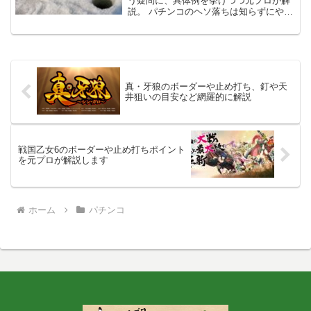
う疑問に、具体例を挙げつつ元プロが解
説。 パチンコのヘソ落ちは知らずにやっ
てしまうと大損する可能性も0ではないの
で、転ばぬ先の杖で読んでおいて損はな
いと思いますよ。
真・牙狼のボーダーや止め打ち、釘や天
井狙いの目安など網羅的に解説
戦国乙女6のボーダーや止め打ちポイント
を元プロが解説します
ホーム
パチンコ