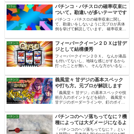
を、元プロが解説します。
パチンコ・パチスロの確率収束に
コラム
ついて。勘違いが多いテーマです
パチンコ・パチスロの確率収束に関し
て、勘違いをしないように元プロが具体
例を挙げて解説しています。 確率収束は
間違った認識をし続けると損をしたり、
最悪ありもしない攻略法（詐欺）に引っ
フィーバークイーン２ＤＸは甘デ
かかるキッカケにもなりますから、正し
パチンコ
く理解しておきましょう。
ジとして結構優秀
フィーバークイーン２ＤＸ。 なんか液晶
も付いてないし、地味な感じがするから
打ったことが無い。 そんな方がいるなら
是非一度はフィーバークイーン２ＤＸを
打ってみてください。 甘デジの中では勝
義風堂々 甘デジの基本スペック
てる部類に入る台ですから、勝ちたい人
パチンコ
にもオススメです。...
や打ち方。元プロが解説します
「義風堂々 甘デジ」の基本スペックや技
術介入のポイントなどを紹介。 義風堂々
甘デジのボーダーラインや、釘のポイン
トなどを簡単に紹介しています。
パチンコのヘソ落ちってなに？機
パチンコ
種によっては大ダメージになるよ
「パチンコのヘソ落ちってなに？」とい