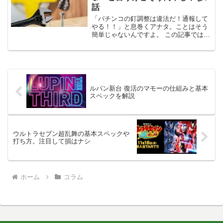
話
「パチンコの釘調整は違法だ！通報して
やる！！」と息巻くアナタ。ことはそう
簡単じゃないんですよ。 この記事ではパ
チンコの釘調整は違法のはずなのに、な
んで黙認されているのか？ そうした部分
に触れながら、パチンコの釘調整に関し
て解説していきます。
ルパン新台 復活のマモーの仕組みと基本
スペックを解説
ウルトラセブン超乱舞の基本スペックや
打ち方。注目して損はナシ
ホーム
コラム