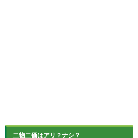
二物二価はアリ？ナシ？