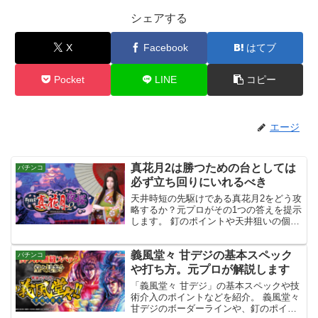
シェアする
X
Facebook
はてブ
Pocket
LINE
コピー
エージ
真花月2は勝つための台としては
パチンコ
必ず立ち回りにいれるべき
天井時短の先駆けである真花月2をどう攻
略するか？元プロがその1つの答えを提示
します。 釘のポイントや天井狙いの個人
的ボーダーや、天井時短をどう立ち回り
に活かすかなど。 真花月2で勝つための
義風堂々 甘デジの基本スペック
ポイントをしっかりと押さえました。
パチンコ
や打ち方。元プロが解説します
「義風堂々 甘デジ」の基本スペックや技
術介入のポイントなどを紹介。 義風堂々
甘デジのボーダーラインや、釘のポイン