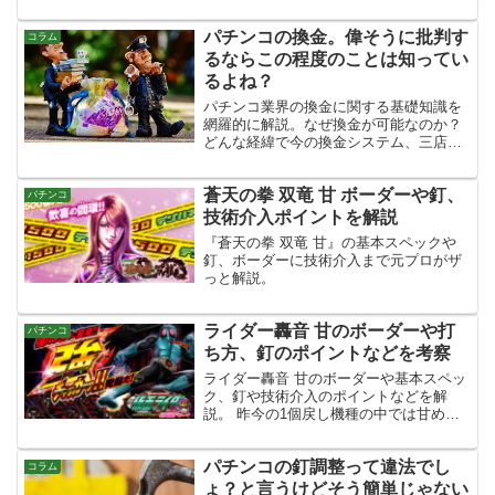
トなどを簡単に紹介しています。
パチンコの換金。偉そうに批判す
コラム
るならこの程度のことは知ってい
るよね？
パチンコ業界の換金に関する基礎知識を
網羅的に解説。なぜ換金が可能なのか？
どんな経緯で今の換金システム、三店方
式が誕生したのかなどなど。パチンコ・
スロットをする人なら、知っておくとち
蒼天の拳 双竜 甘 ボーダーや釘、
ょいと自慢できるかも知れない情報満載
パチンコ
です。
技術介入ポイントを解説
『蒼天の拳 双竜 甘』の基本スペックや
釘、ボーダーに技術介入まで元プロがザ
っと解説。
ライダー轟音 甘のボーダーや打
パチンコ
ち方、釘のポイントなどを考察
ライダー轟音 甘のボーダーや基本スペッ
ク、釘や技術介入のポイントなどを解
説。 昨今の1個戻し機種の中では甘め
で、天井も比較的浅めなので、立ち回り
の候補として視野に入れておいて損はな
パチンコの釘調整って違法でし
いと思います。
コラム
ょ？と言うけどそう簡単じゃない