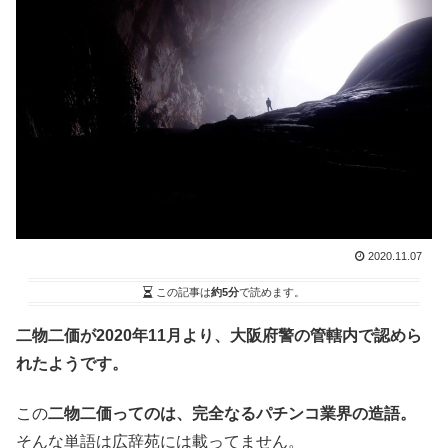
2020.11.07
この記事は
約5分
で読めます。
二物二価が2020年11月より、大阪府警の管轄内で認めら
れたようです。
この
二物二価ってのは、完全なるパチンコ業界の造語。
そんな単語は広辞苑には載ってません。