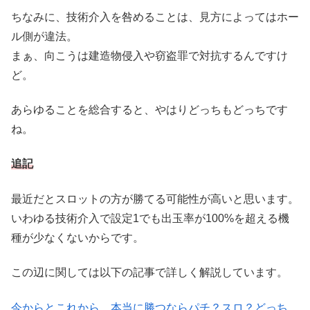
ちなみに、技術介入を咎めることは、見方によってはホー
ル側が違法。
まぁ、向こうは建造物侵入や窃盗罪で対抗するんですけ
ど。
あらゆることを総合すると、やはりどっちもどっちです
ね。
追記
最近だとスロットの方が勝てる可能性が高いと思います。
いわゆる技術介入で設定1でも出玉率が100%を超える機
種が少なくないからです。
この辺に関しては以下の記事で詳しく解説しています。
今からとこれから。本当に勝つならパチ？スロ？どっち