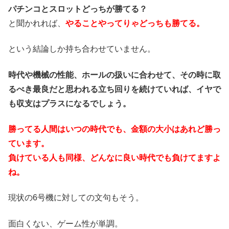
パチンコとスロットどっちが勝てる？
と聞かれれば、
やることやってりゃどっちも勝てる。
という結論しか持ち合わせていません。
時代や機械の性能、ホールの扱いに合わせて、その時に取
るべき最良だと思われる立ち回りを続けていれば、イヤで
も収支はプラスになるでしょう。
勝ってる人間はいつの時代でも、金額の大小はあれど勝っ
ています。
負けている人も同様、どんなに良い時代でも負けてますよ
ね。
現状の6号機に対しての文句もそう。
面白くない、ゲーム性が単調。