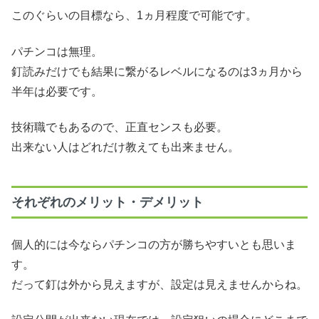
このぐらいの目標なら、1ヵ月程度で可能です。
パチンコは無理。
釘読みだけでも結果に繋がるレベルになるのは3ヵ月から
半年は必要です。
技術職でもあるので、正直センスも必要。
出来ない人はどれだけ教えても出来ません。
それぞれのメリット・デメリット
個人的には今ならパチンコの方が勝ちやすいとも思いま
す。
だって釘は外から見えますが、設定は見えませんからね。