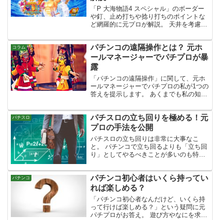
「P 大海物語4 スペシャル」のボーダー
や釘、止め打ちや捻り打ちのポイントな
ど網羅的に元プロが解説。 天井を考慮し
た立ち回りなど、これを読めば大海4 SP
で戦うために必要な情報が全て詰まって
パチンコの遠隔操作とは？ 元ホ
いると言っても過言ではありません。
コラム
ールマネージャーでパチプロが暴
露
「パチンコの遠隔操作」に関して、元ホ
ールマネージャーでパチプロの私が1つの
答えを提示します。 あくまでも私の知り
得る範囲の話ですし、絶対の正解である
とは言いません。 ですが、実体験や実際
パチスロの立ち回りを極める！元
に見聞きした話ですから、少しは参考に
パチスロ
なるでしょう。
プロの手法を公開
パチスロの立ち回りは非常に大事なこ
と。 パチンコで立ち回るよりも「立ち回
り」としてやるべきことが多いのも特徴
ですし、それが一段と「勝ちに直結」し
ます。 パチスロの立ち回りのポイントを
パチンコ初心者はいくら持ってい
解説し、あなたが「パチスロで勝てる立
パチンコ
ち回り」を出来るように...
れば楽しめる？
「パチンコ初心者なんだけど、いくら持
って行けば楽しめる？」という疑問に元
パチプロがお答え。 遊び方やなにを求め