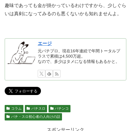
趣味であっても金が掛かっているわけですから、少しぐら
いは真剣になってみるのも悪くないかも知れませんよ。
エージ
元パチプロ、現在16年連続で年間トータルプ
ラスで累積は4,500万超。
なので、多少はタメになる情報もあるかと。
コラム
パチスロ
パチンコ
パチ・スロ初心者の人向けの話
スポンサーリンク