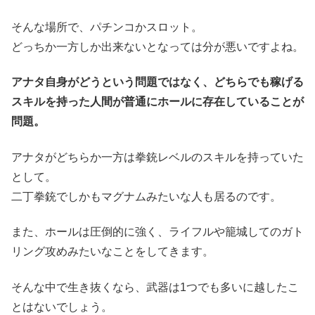
そんな場所で、パチンコかスロット。
どっちか一方しか出来ないとなっては分が悪いですよね。
アナタ自身がどうという問題ではなく、どちらでも稼げる
スキルを持った人間が普通にホールに存在していることが
問題。
アナタがどちらか一方は拳銃レベルのスキルを持っていた
として。
二丁拳銃でしかもマグナムみたいな人も居るのです。
また、ホールは圧倒的に強く、ライフルや籠城してのガト
リング攻めみたいなことをしてきます。
そんな中で生き抜くなら、武器は1つでも多いに越したこ
とはないでしょう。