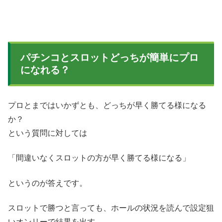
パチンコとスロットどっちが簡単にプロ
になれる？
プロとまではいかずとも、どっちが早く勝てる様になる
か？
という質問に対しては
「間違いなくスロットの方が早く勝てる様になる」
というのが答えです。
スロットで勝つと言っても、ホールの状況を読んで設定狙
いオンリーで結果を出す。