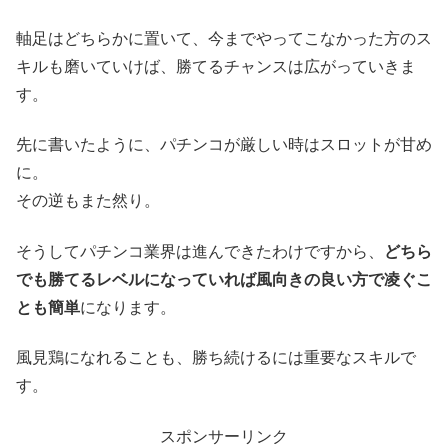
軸足はどちらかに置いて、今までやってこなかった方のス
キルも磨いていけば、勝てるチャンスは広がっていきま
す。
先に書いたように、パチンコが厳しい時はスロットが甘め
に。
その逆もまた然り。
そうしてパチンコ業界は進んできたわけですから、
どちら
でも勝てるレベルになっていれば風向きの良い方で凌ぐこ
とも簡単
になります。
風見鶏になれることも、勝ち続けるには重要なスキルで
す。
スポンサーリンク