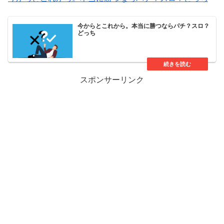
今からとこれから。本当に勝つならパチ？スロ？
どっち
スポンサーリンク