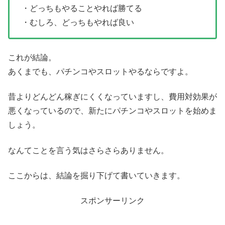
・どっちもやることやれば勝てる
・むしろ、どっちもやれば良い
これが結論。
あくまでも、パチンコやスロットやるならですよ。
昔よりどんどん稼ぎにくくなっていますし、費用対効果が
悪くなっているので、新たにパチンコやスロットを始めま
しょう。
なんてことを言う気はさらさらありません。
ここからは、結論を掘り下げて書いていきます。
スポンサーリンク