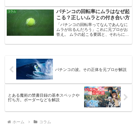
てパチンコをするかで、必要になる金額
は変わって来ますので、パチンコ初心者
パチンコの回転率にムラはなぜ起
の人にも分かりやすく、目安となる金額
コラム
を提示します。
こる？正しいムラとの付き合い方
「パチンコの回転率ってなんであんなに
ムラが出るんだろう」これに元プロがお
答え。 ムラの起こる要因と、それらに対
する考え方や向き合い方を紹介していく
内容になっていますよ。
パチンコの波。その正体を元プロが解説
とある魔術の禁書目録の基本スペックや
打ち方。ボーダーなどを解説
ホーム
コラム