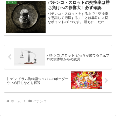
パチンコ・スロットの交換率は勝
パチスロ
ち負けへの影響大！必ず確認
パチンコ・スロットをする上で「交換率
を意識して把握する」ことは非常に大切
なポイントの1つです。 勝ちにこだわる
なら当然ですが、遊ぶ上でも必要のない
損はしないに越したことはありませんか
らね。 交換率の計算方法なども併せて書
いています。
パチンコ スロット どっちが勝てる？元プ
ロの実体験からの意見
甘デジ ドラム海物語ジャパンのボーダー
や止め打ちなどを解説
ホーム
パチンコ