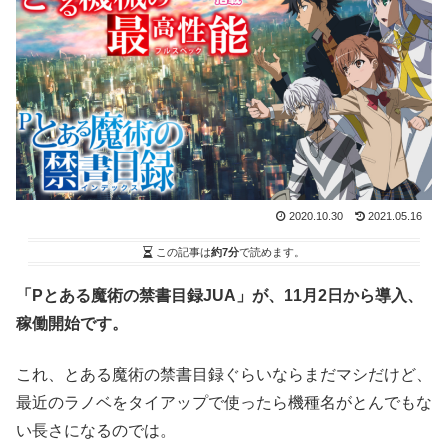
2020.10.30
2021.05.16
この記事は
約7分
で読めます。
「Pとある魔術の禁書目録JUA」が、11月2日から導入、
稼働開始です。
これ、とある魔術の禁書目録ぐらいならまだマシだけど、
最近のラノベをタイアップで使ったら機種名がとんでもな
い長さになるのでは。