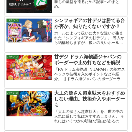
勝ちの基盤を造るための記事へのまと
め。
シンフォギアの甘デジは勝てる台
パチンコ
か否か、知りたくないですか？
ホールによって扱いに大きな違いが生ま
れた「シンフォギアの甘デジ」。 導入か
ら結構経ちますが、扱いの良いホールで
は甘デジの中の1つの柱として使っている
場合も見受けられます。 そんなシンフォ
甘デジ ドラム海物語ジャパンの
ギアの甘デジは勝てる台なのか？ 基本ス
パチンコ
ペックや釘のポイ...
ボーダーや止め打ちなどを解説
「PA ドラム海物語 IN JAPAN」の基本ス
ペックや技術介入のポイントなどを紹
介。 甘ドラム海ジャパンのボーダーライ
ンや、釘のポイントなどを元プロの視点
から解説していきます。
大工の源さん超韋駄天をおすすめ
パチンコ
しない理由。技術介入やボーダー
も
「大工の源さん超韋駄天」を、世の中の
人気に反して私はおすすめしません。 そ
れにはいくつかの明確な理由があるの
で、注意喚起の意味も込めて記事にしま
した。