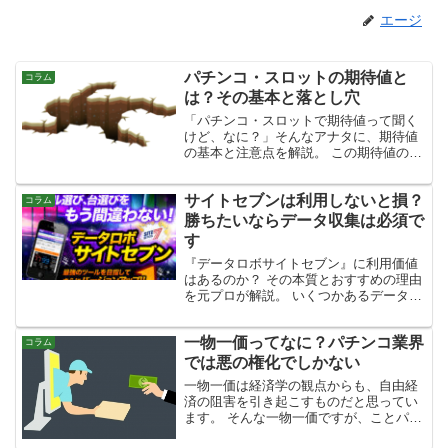
エージ
パチンコ・スロットの期待値と
コラム
は？その基本と落とし穴
「パチンコ・スロットで期待値って聞く
けど、なに？」そんなアナタに、期待値
の基本と注意点を解説。 この期待値の基
本を知っているといないでは、この先の
パチンコ・スロット、それ以外のことで
サイトセブンは利用しないと損？
も知らない内に損をしてしまう可能性が
コラム
ありますよ。
勝ちたいならデータ収集は必須で
す
『データロボサイトセブン』に利用価値
はあるのか？ その本質とおすすめの理由
を元プロが解説。 いくつかあるデータサ
イト（サービス）の中にあって、プロや
セミプロがなぜサイトセブンを利用する
一物一価ってなに？パチンコ業界
のか？ その理由が分かると思います。
コラム
では悪の権化でしかない
一物一価は経済学の観点からも、自由経
済の阻害を引き起こすものだと思ってい
ます。 そんな一物一価ですが、ことパチ
ンコ業界に於いては「悪の権化」としか