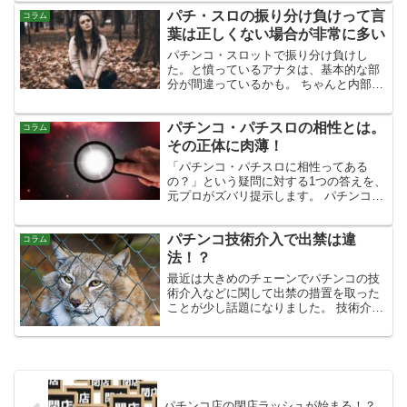
感じることが出来ません。 一物一価の基
パチ・スロの振り分け負けって言
本的な考え方から、その問題点まで書い
コラム
ています。
葉は正しくない場合が非常に多い
パチンコ・スロットで振り分け負けし
た。と憤っているアナタは、基本的な部
分が間違っているかも。 ちゃんと内部の
ことを知り、ムダなストレスや変な被害
妄想を生まないための基礎知識を書いて
パチンコ・パチスロの相性とは。
います。
コラム
その正体に肉薄！
「パチンコ・パチスロに相性ってある
の？」という疑問に対する1つの答えを、
元プロがズバリ提示します。 パチンコ・
パチスロの相性の正体と、それに対して
どう向き合っていくのが良いのか？な
パチンコ技術介入で出禁は違
ど、気になっていることへの答えが見つ
コラム
かるかも知れませんよ。
法！？
最近は大きめのチェーンでパチンコの技
術介入などに関して出禁の措置を取った
ことが少し話題になりました。 技術介入
での注意や出禁は１０年弱ぐらい前から
増えたように思います。 で、そもそもパ
チンコの技術介入による出禁という措置
は法的に有効で効力を...
パチンコ店の閉店ラッシュが始まる！？