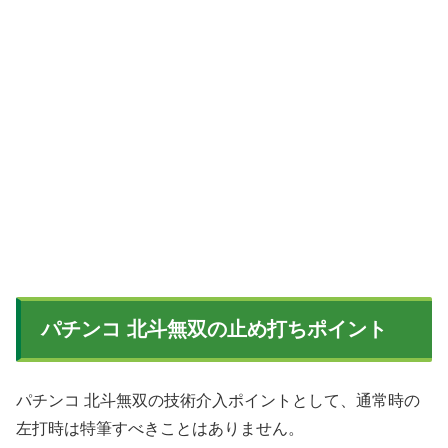
パチンコ 北斗無双の止め打ちポイント
パチンコ 北斗無双の技術介入ポイントとして、通常時の
左打時は特筆すべきことはありません。