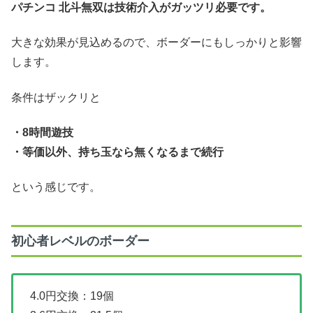
パチンコ 北斗無双は技術介入がガッツリ必要です。
大きな効果が見込めるので、ボーダーにもしっかりと影響
します。
条件はザックリと
・8時間遊技
・等価以外、持ち玉なら無くなるまで続行
という感じです。
初心者レベルのボーダー
4.0円交換：19個