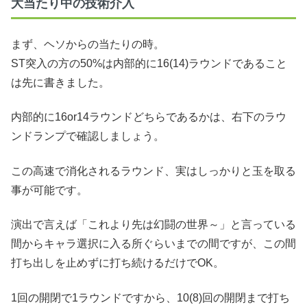
大当たり中の技術介入
まず、ヘソからの当たりの時。
ST突入の方の50%は内部的に16(14)ラウンドであること
は先に書きました。
内部的に16or14ラウンドどちらであるかは、右下のラウ
ンドランプで確認しましょう。
この高速で消化されるラウンド、実はしっかりと玉を取る
事が可能です。
演出で言えば「これより先は幻闘の世界～」と言っている
間からキャラ選択に入る所ぐらいまでの間ですが、この間
打ち出しを止めずに打ち続けるだけでOK。
1回の開閉で1ラウンドですから、10(8)回の開閉まで打ち