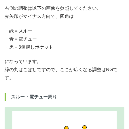
右側の調整は以下の画像を参照してください。
赤矢印がマイナス方向で、四角は
・緑＝スルー
・青＝電チュー
・黒＝3個戻しポケット
になっています。
緑の丸はこぼしですので、ここが広くなる調整はNGで
す。
スルー・電チュー周り