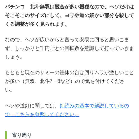
パチンコ 北斗無双は競合が多い機種なので、ヘソだけは
そこそこのサイズにして、ヨリや道の細かい部分を殺して
くる調整が多く見られます。
なので、ヘソが広いからと言って安易に回ると思いこま
ず、しっかりと千円ごとの回転数を意識して打っていきま
しょう。
もともと現在のサミーの筐体の台は回りムラが激しいこと
が多い（無双、北斗7・8など）ので気を付けてくださ
い。
ヘソや道釘に関しては、
釘読みの基本で解説しているの
で、こちらを参照してください。
寄り周り