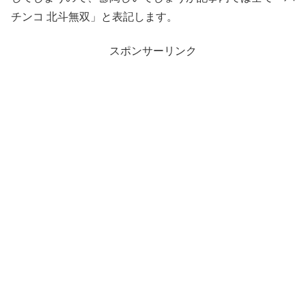
チンコ 北斗無双」と表記します。
スポンサーリンク