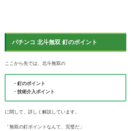
パチンコ 北斗無双 釘のポイント
ここから先では、北斗無双の
・釘のポイント
・技術介入ポイント
に関して、詳しく解説しています。
「無双の釘ポイントなんて、完璧だ」