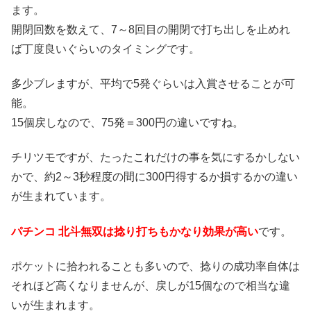
ます。
開閉回数を数えて、7～8回目の開閉で打ち出しを止めれ
ば丁度良いぐらいのタイミングです。
多少ブレますが、平均で5発ぐらいは入賞させることが可
能。
15個戻しなので、75発＝300円の違いですね。
チリツモですが、たったこれだけの事を気にするかしない
かで、約2～3秒程度の間に300円得するか損するかの違い
が生まれています。
パチンコ 北斗無双は捻り打ちもかなり効果が高い
です。
ポケットに拾われることも多いので、捻りの成功率自体は
それほど高くなりませんが、戻しが15個なので相当な違
いが生まれます。