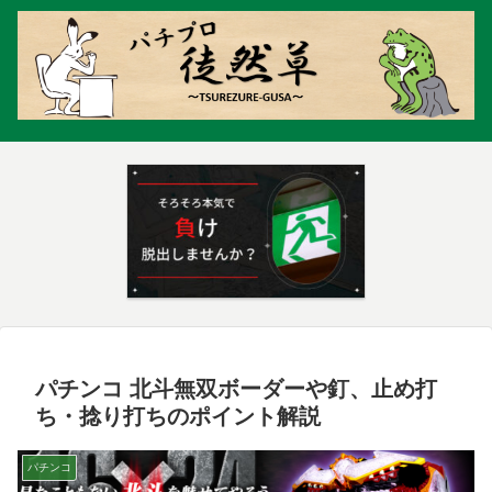
パチンコ 北斗無双ボーダーや釘、止め打
ち・捻り打ちのポイント解説
パチンコ