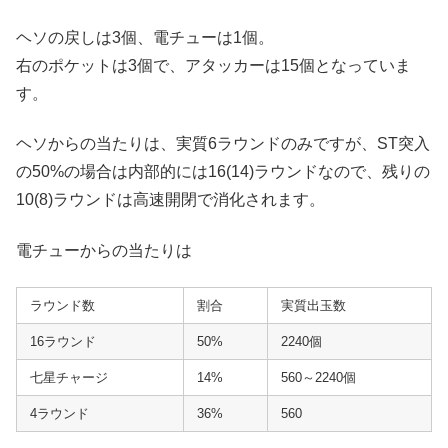
ヘソの戻しは3個、電チューは1個。
右のポケットは3個で、アタッカーは15個となっていま
す。
ヘソからの当たりは、実質6ラウンドのみですが、ST突入
の50%の場合は内部的には16(14)ラウンドなので、残りの
10(8)ラウンドは高速開閉で消化されます。
電チューからの当たりは
ラウンド数
割合
実質出玉数
16ラウンド
50%
2240個
七星チャージ
14%
560～2240個
4ラウンド
36%
560