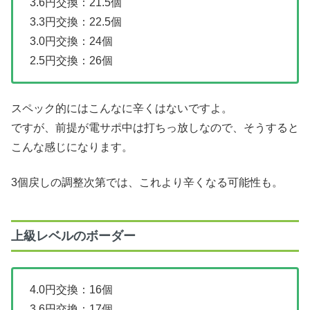
3.6円交換：21.5個
3.3円交換：22.5個
3.0円交換：24個
2.5円交換：26個
スペック的にはこんなに辛くはないですよ。
ですが、前提が電サポ中は打ちっ放しなので、そうすると
こんな感じになります。
3個戻しの調整次第では、これより辛くなる可能性も。
上級レベルのボーダー
4.0円交換：16個
3.6円交換：17個