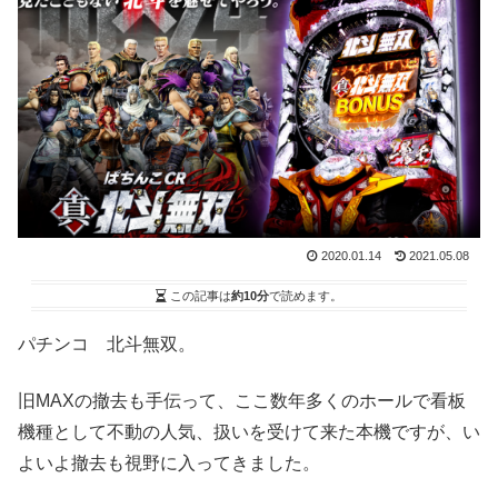
2020.01.14
2021.05.08
この記事は
約10分
で読めます。
パチンコ 北斗無双。
旧MAXの撤去も手伝って、ここ数年多くのホールで看板
機種として不動の人気、扱いを受けて来た本機ですが、い
よいよ撤去も視野に入ってきました。