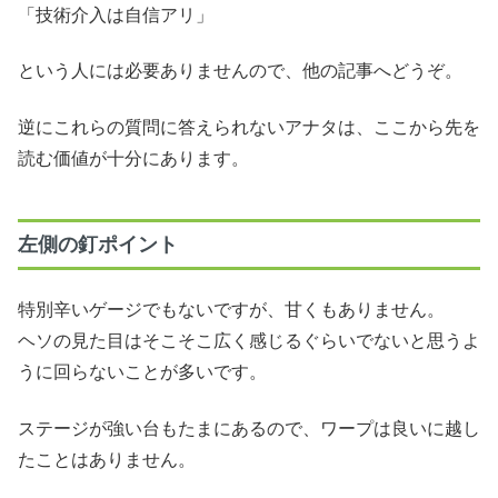
「技術介入は自信アリ」
という人には必要ありませんので、他の記事へどうぞ。
逆にこれらの質問に答えられないアナタは、ここから先を
読む価値が十分にあります。
左側の釘ポイント
特別辛いゲージでもないですが、甘くもありません。
ヘソの見た目はそこそこ広く感じるぐらいでないと思うよ
うに回らないことが多いです。
ステージが強い台もたまにあるので、ワープは良いに越し
たことはありません。