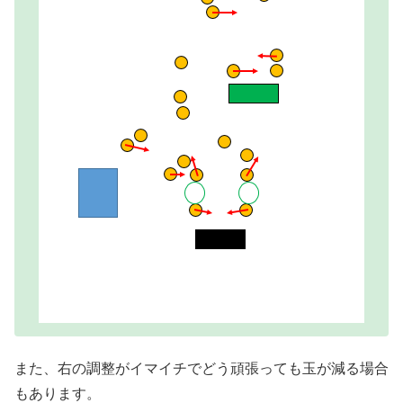
また、右の調整がイマイチでどう頑張っても玉が減る場合
もあります。