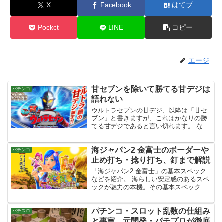
X
Facebook
はてブ
Pocket
LINE
コピー
エージ
甘セブンを除いて勝てる甘デジは
パチンコ
語れない
ウルトラセブンの甘デジ、以降は「甘セ
ブン」と書きますが、これはかなりの勝
てる甘デジであると言い切れます。 なぜ
甘セブンは勝てる甘デジの筆頭であると
言えるのか？ それについての記事内容に
海ジャパン2 金富士のボーダーや
なっています。 後、技術介入ポイントや
パチンコ
釘のポイントなんか...
止め打ち・捻り打ち、釘まで解説
「海ジャパン2 金富士」の基本スペック
などを紹介。 海らしい安定感のあるスペ
ックが魅力の本機。その基本スペックか
らボーダーラインなど、色々と解説して
いきますよ。
パチンコ・スロット乱数の仕組み
パチスロ
と事実。元開発・パチプロが徹底