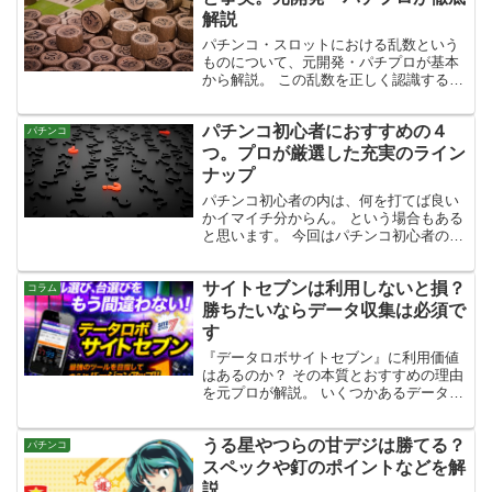
解説
パチンコ・スロットにおける乱数という
ものについて、元開発・パチプロが基本
から解説。 この乱数を正しく認識すると
要らぬ誤解や間違いを生まずに済みます
ので、ぜひとも知っておきたい内容にな
パチンコ初心者におすすめの４
っています。
パチンコ
つ。プロが厳選した充実のライン
ナップ
パチンコ初心者の内は、何を打てば良い
かイマイチ分からん。 という場合もある
と思います。 今回はパチンコ初心者の人
に向けて、どの機種を選べばよいのか、
おすすめの機種をその理由と共に紹介し
サイトセブンは利用しないと損？
ていきます。 パチンコ初心者の人におす
コラム
すめする機種の基準...
勝ちたいならデータ収集は必須で
す
『データロボサイトセブン』に利用価値
はあるのか？ その本質とおすすめの理由
を元プロが解説。 いくつかあるデータサ
イト（サービス）の中にあって、プロや
セミプロがなぜサイトセブンを利用する
うる星やつらの甘デジは勝てる？
のか？ その理由が分かると思います。
パチンコ
スペックや釘のポイントなどを解
説