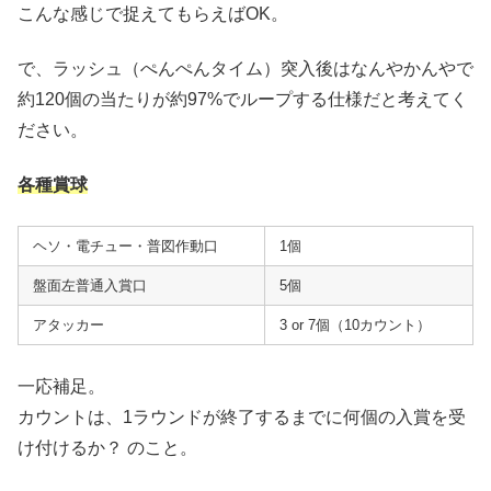
こんな感じで捉えてもらえばOK。
で、ラッシュ（ぺんぺんタイム）突入後はなんやかんやで
約120個の当たりが約97%でループする仕様だと考えてく
ださい。
各種賞球
ヘソ・電チュー・普図作動口
1個
盤面左普通入賞口
5個
アタッカー
3 or 7個（10カウント）
一応補足。
カウントは、1ラウンドが終了するまでに何個の入賞を受
け付けるか？ のこと。