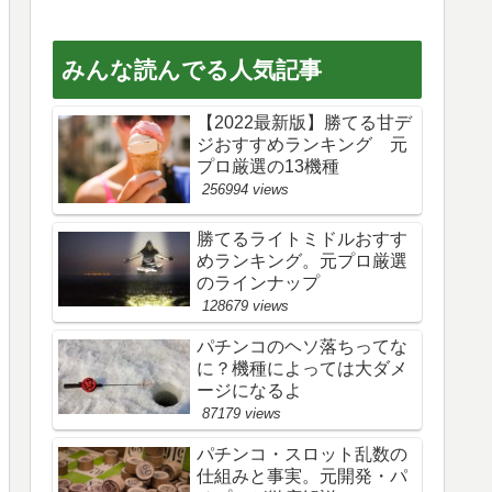
みんな読んでる人気記事
【2022最新版】勝てる甘デ
ジおすすめランキング 元
プロ厳選の13機種
256994 views
勝てるライトミドルおすす
めランキング。元プロ厳選
のラインナップ
128679 views
パチンコのヘソ落ちってな
に？機種によっては大ダメ
ージになるよ
87179 views
パチンコ・スロット乱数の
仕組みと事実。元開発・パ