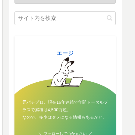
エージ
元パチプロ、現在16年連続で年間トータルプ
ラスで累積は4,500万超。
なので、多少はタメになる情報もあるかと。
フォローしてつかぁさい