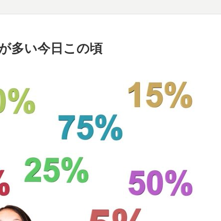
が多い今日この頃