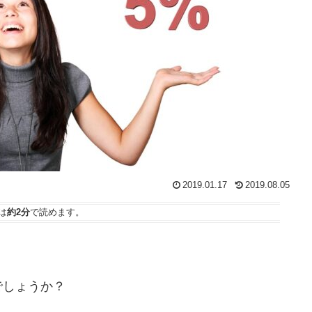
2019.01.17
2019.08.05
は
約2分
で読めます。
でしょうか？