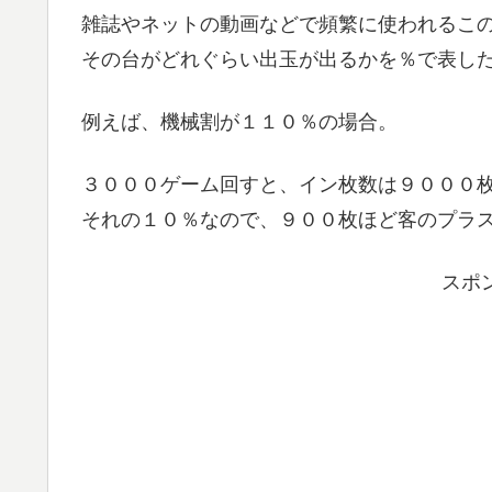
雑誌やネットの動画などで頻繁に使われるこ
その台がどれぐらい出玉が出るかを％で表し
例えば、機械割が１１０％の場合。
３０００ゲーム回すと、イン枚数は９０００
それの１０％なので、９００枚ほど客のプラ
スポ