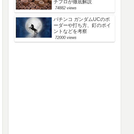
チプロが徹底解説
74882 views
パチンコ ガンダムUCのボ
ーダーや打ち方、釘のポイ
ントなどを考察
72000 views