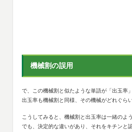
機械割の誤用
で、この機械割と似たような単語が「出玉率
出玉率も機械割と同様、その機械がどれぐら
こうしてみると、機械割と出玉率は一緒のよ
でも、決定的な違いがあり、それをキチンと