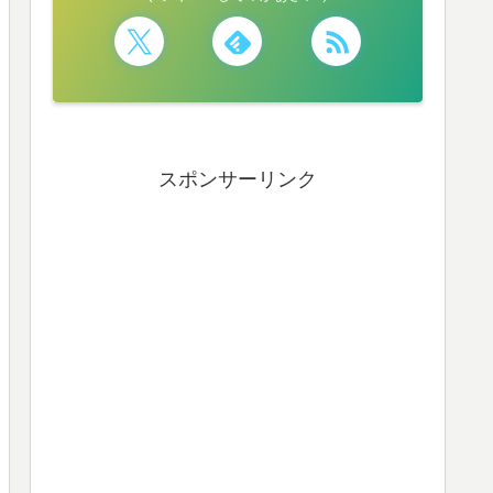
スポンサーリンク